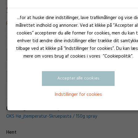
SKRUEPASTA
...for at huske dine indstillinger, lave trafikmålinger og vise di
PASTA
målrettet indhold og annoncer. Ved at klikke på ”Accepter al
cookies” accepterer du alle former for cookies, men du kan ti
enhver tid ændre dine indstillinger eller trække dit samtykk
OKS Specielsmøremidler
Varemærke
tilbage ved at klikke på ”Indstillinger for cookies”. Du kan læ
Anvendelse
mere om vores brug af cookies i vores ”Cookiepolitik”.
Pasta
Type
OKS0210
SKU:
Accepter alle cookies
Indstillinger for cookies
Emballagestørrelser for produkt
OKS Hø¸jtemperatur-Skruepasta / 150g spray
Hent