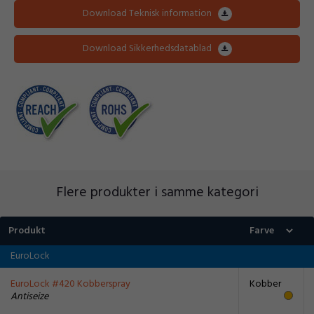
Download Teknisk information
Download Sikkerhedsdatablad
Flere produkter i samme kategori
Produkt
EuroLock
EuroLock #420 Kobberspray
Kobber
Antiseize