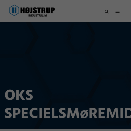
OKS
SPECIELSMøREMI