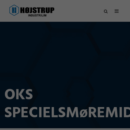
OKS
SPECIELSMøREMI