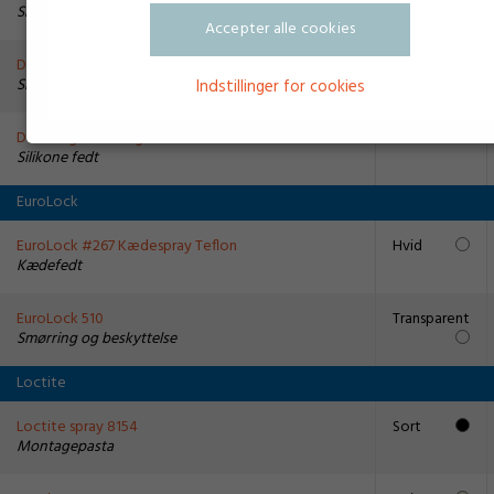
Smørring og beskyttelse
Accepter alle cookies
DC4 - MS4 silikone compound
Transparent
Silikone fedt
Indstillinger for cookies
DOW High vacum grease
Hvid
Silikone fedt
EuroLock
EuroLock #267 Kædespray Teflon
Hvid
Kædefedt
EuroLock 510
Transparent
Smørring og beskyttelse
Loctite
Loctite spray 8154
Sort
Montagepasta