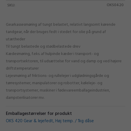
OKS0420
SKU:
Gearkassesmøring af tungt belastet, relativt langsomt kørende
tandgear, når der bruges fedt i stedet for olie på grund af
utætheder
Til tungt belastede og stødbelastede drev
Kædesmøring, f.eks. af hulpinde kæder i transport- og
transportsektoren, til udsættelse for vand og damp og ved højere
driftstemperaturer
Lejesmøring af friktions- og rullelejer i udglødningsgårde og
tørresystemer, manipulatorer og robotter, køleleje- og
transportsystemer, maskiner i fødevareemballageindustrien,
dampsterilisatorer mv.
Emballagestørrelser for produkt
OKS 420 Gear & lejefedt, Høj temp. / 1kg dåse