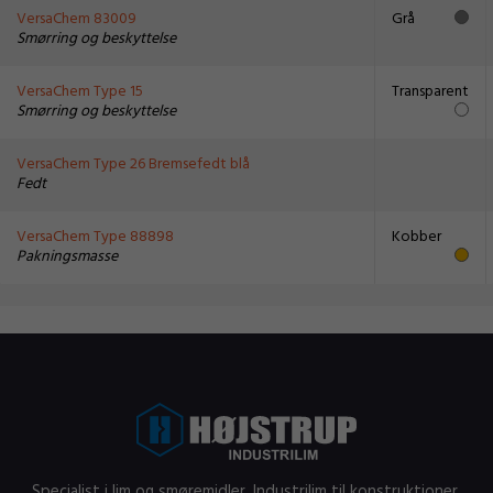
VersaChem 83009
Grå
Smørring og beskyttelse
VersaChem Type 15
Transparent
Smørring og beskyttelse
VersaChem Type 26 Bremsefedt blå
Fedt
VersaChem Type 88898
Kobber
Pakningsmasse
Specialist i lim og smøremidler. Industrilim til konstruktioner,