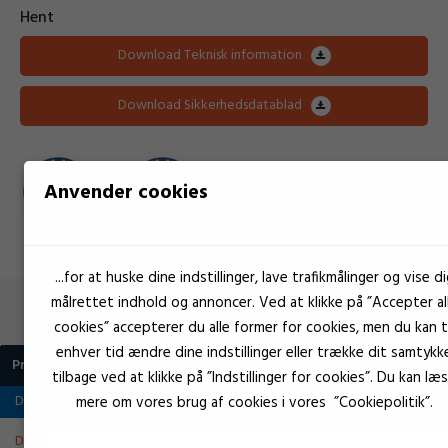
Hent
Download Teknisk information
Download Sikkerhedsdatablad
Anvender cookies
...for at huske dine indstillinger, lave trafikmålinger og vise di
målrettet indhold og annoncer. Ved at klikke på ”Accepter al
Flere produkter i samme kategori
cookies” accepterer du alle former for cookies, men du kan ti
enhver tid ændre dine indstillinger eller trække dit samtykk
Produkt
tilbage ved at klikke på ”Indstillinger for cookies”. Du kan læ
Dowcorning
mere om vores brug af cookies i vores ”Cookiepolitik”.
Dow Corning heat Zink 340
Hvid