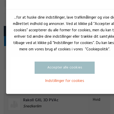
...for at huske dine indstillinger, lave trafikmålinger og vise di
PVA
målrettet indhold og annoncer. Ved at klikke på ”Accepter al
cookies” accepterer du alle former for cookies, men du kan ti
Produkt
enhver tid ændre dine indstillinger eller trække dit samtykk
Snedkerlim
tilbage ved at klikke på ”Indstillinger for cookies”. Du kan læ
mere om vores brug af cookies i vores ”Cookiepolitik”.
Brun
Brik-Cen D4 B-1438 PU
Snedkerlim
Accepter alle cookies
Hvid
Quiadsa PVA lim D2 HM-425
Indstillinger for cookies
Snedkerlim
Hvid
Rakoll GXL 3D PVAc
Snedkerlim