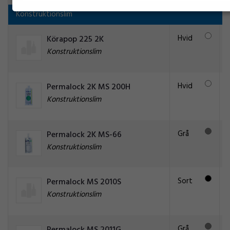
Konstruktionslim
Hvid
Körapop 225 2K
Konstruktionslim
Hvid
Permalock 2K MS 200H
Konstruktionslim
Grå
Permalock 2K MS-66
Konstruktionslim
Sort
Permalock MS 2010S
Konstruktionslim
Grå