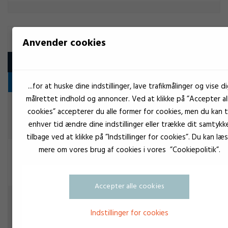
MS-POLYMER 2K
Anvender cookies
Produkt
Fugning og tætning
...for at huske dine indstillinger, lave trafikmålinger og vise di
målrettet indhold og annoncer. Ved at klikke på ”Accepter al
Hvid
Teroson 9399 hvid
cookies” accepterer du alle former for cookies, men du kan ti
Fugning og tætning
enhver tid ændre dine indstillinger eller trække dit samtykk
tilbage ved at klikke på ”Indstillinger for cookies”. Du kan læ
mere om vores brug af cookies i vores ”Cookiepolitik”.
Sort
Teroson 9399 sort
Fugning og tætning
Accepter alle cookies
Grå
TEROSON MS-9399 grå
Fugning og tætning
Indstillinger for cookies