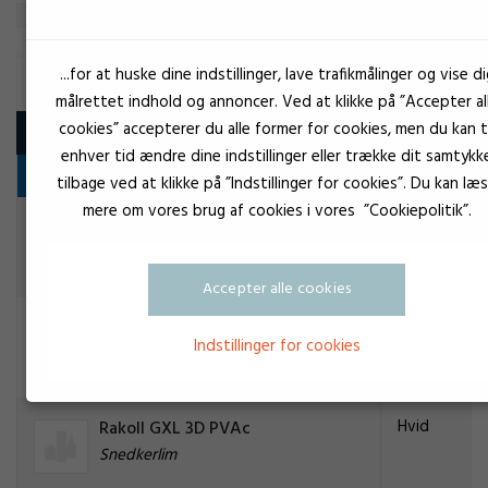
...for at huske dine indstillinger, lave trafikmålinger og vise di
PVA
målrettet indhold og annoncer. Ved at klikke på ”Accepter al
cookies” accepterer du alle former for cookies, men du kan ti
Produkt
enhver tid ændre dine indstillinger eller trække dit samtykk
Snedkerlim
tilbage ved at klikke på ”Indstillinger for cookies”. Du kan læ
mere om vores brug af cookies i vores ”Cookiepolitik”.
Brun
Brik-Cen D4 B-1438 PU
Snedkerlim
Accepter alle cookies
Hvid
Quiadsa PVA lim D2 HM-425
Indstillinger for cookies
Snedkerlim
Hvid
Rakoll GXL 3D PVAc
Snedkerlim