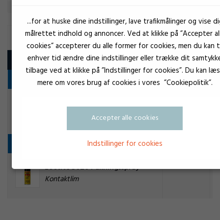
...for at huske dine indstillinger, lave trafikmålinger og vise di
målrettet indhold og annoncer. Ved at klikke på ”Accepter al
KONTAKTLIM
cookies” accepterer du alle former for cookies, men du kan ti
enhver tid ændre dine indstillinger eller trække dit samtykk
Produkt
tilbage ved at klikke på ”Indstillinger for cookies”. Du kan læ
Kontaktlim
mere om vores brug af cookies i vores ”Cookiepolitik”.
Beige
EuroLock Spray kontaktlim 350
Kontaktlim
Accepter alle cookies
Vedligeholdelsesprodukter
Indstillinger for cookies
Rød
Loctite 3020 Pakningsspray
Kontaktlim