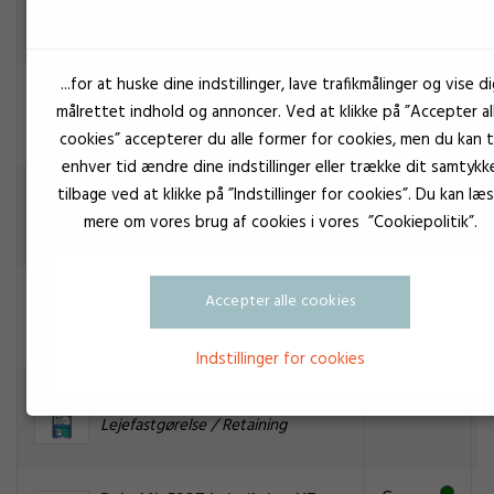
Lejefastgørelse / Retaining
...for at huske dine indstillinger, lave trafikmålinger og vise di
Grøn
Cyberbond Lejesikring RM80
målrettet indhold og annoncer. Ved at klikke på ”Accepter al
Lejefastgørelse / Retaining
cookies” accepterer du alle former for cookies, men du kan ti
enhver tid ændre dine indstillinger eller trække dit samtykk
Grøn
Cyberbond Lejeskring RL60
tilbage ved at klikke på ”Indstillinger for cookies”. Du kan læ
Lejefastgørelse / Retaining
mere om vores brug af cookies i vores ”Cookiepolitik”.
Grøn
Cyberbond RH99
Accepter alle cookies
Lejefastgørelse / Retaining
Indstillinger for cookies
Grøn
Cyberbond RL67
Lejefastgørelse / Retaining