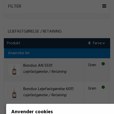
FILTER
LEJEFASTGØRELSE / RETAINING
Produkt
Anaerobe lim
Grøn
Bondux AN 5501
Lejefastgørelse / Retaining
Grøn
Bondux Lejefastgørelse 6011
Lejefastgørelse / Retaining
Anvender cookies
Grøn
Cyberbond Lejesikring RH98