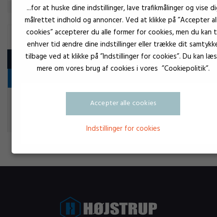
...for at huske dine indstillinger, lave trafikmålinger og vise di
målrettet indhold og annoncer. Ved at klikke på ”Accepter al
cookies” accepterer du alle former for cookies, men du kan ti
SMØREOLIE
enhver tid ændre dine indstillinger eller trække dit samtykk
tilbage ved at klikke på ”Indstillinger for cookies”. Du kan læ
Produkt
mere om vores brug af cookies i vores ”Cookiepolitik”.
Olie
Br
Loctite universal olie m/PTFE
Accepter alle cookies
Smøreolie
Indstillinger for cookies