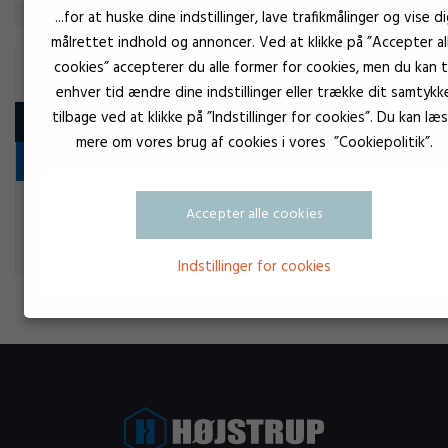
...for at huske dine indstillinger, lave trafikmålinger og vise di
målrettet indhold og annoncer. Ved at klikke på ”Accepter al
cookies” accepterer du alle former for cookies, men du kan ti
PORØSITETSTÆTNING
enhver tid ændre dine indstillinger eller trække dit samtykk
tilbage ved at klikke på ”Indstillinger for cookies”. Du kan læ
Produkt
mere om vores brug af cookies i vores ”Cookiepolitik”.
Vedligeholdelsesprodukter
Metal-
VersaChem Type 14
Accepter alle cookies
gylden
Porøsitetstætning
Indstillinger for cookies