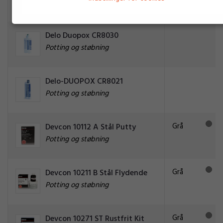
Potting og støbning
Delo Duopox CR8030
Potting og støbning
Delo-DUOPOX CR8021
Potting og støbning
Grå
Devcon 10112 A Stål Putty
Potting og støbning
Grå
Devcon 10211 B Stål Flydende
Potting og støbning
Grå
Devcon 10271 ST Rustfrit Kit