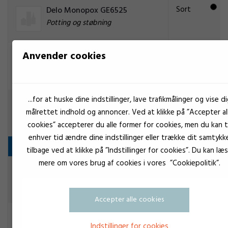
Sort
Delo Monopox GE6525
Potting og støbning
Anvender cookies
Sort
Delo Monopox GE6585
Potting og støbning
...for at huske dine indstillinger, lave trafikmålinger og vise di
Delo Monopox GE7170
målrettet indhold og annoncer. Ved at klikke på ”Accepter al
Potting og støbning
cookies” accepterer du alle former for cookies, men du kan ti
enhver tid ændre dine indstillinger eller trække dit samtykk
Epoxy lim 2K
tilbage ved at klikke på ”Indstillinger for cookies”. Du kan læ
mere om vores brug af cookies i vores ”Cookiepolitik”.
Hvid
Araldite Epoxy 2020 A+B
Potting og støbning
Accepter alle cookies
Gul
Bondux epoxy EP 3431
Indstillinger for cookies