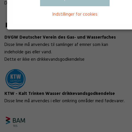
Disse lime må anvendes i eller omkring områder med fødevarer.
Indstillinger for cookies
DVGW Deutscher Verein des Gas- und Wasserfaches
Disse lime må anvendes til samlinger af emner som kan
indeholde gas eller vand.
Dette er ikke en drikkevandsgodkendelse
KTW - Kalt Trinken Wasser drikkevandsgodkendelse
Disse lime må anvendes i eller omkring områder med fødevarer.