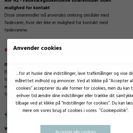
NSF H2 - Fødevaregodkendelse smøremidler uden
mulighed for kontakt
Disse smøremidler må anvendes omkring områder med
fødevarer, hvor der ikke er mulighed for kontakt med
fødevarene.
Anvender cookies
ISEGA - Fødevaregodkendelse lim
ISEGA (Industrie-Studien Und Entsorgungsgesellschaft) er et
...for at huske dine indstillinger, lave trafikmålinger og vise di
testinstitut som udfører test og kontrol af en lang række
målrettet indhold og annoncer. Ved at klikke på ”Accepter al
materialer som emballager, værktøjer, samt lim til produktion af
cookies” accepterer du alle former for cookies, men du kan ti
fødevaremaskiner og fødevareudstyr.
enhver tid ændre dine indstillinger eller trække dit samtykk
tilbage ved at klikke på ”Indstillinger for cookies”. Du kan læ
mere om vores brug af cookies i vores ”Cookiepolitik”.
WRAS - Drikkevandsgodkendelse
Accepter alle cookies