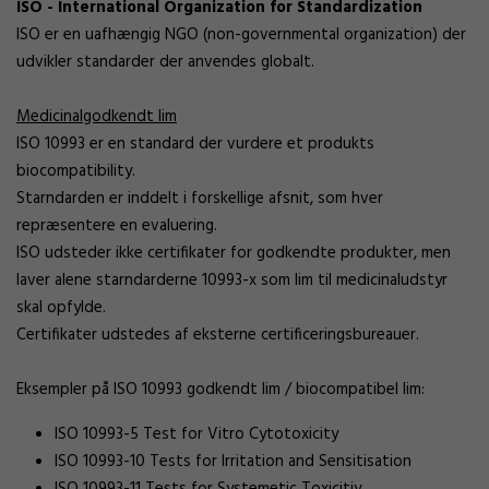
ISO - International Organization for Standardization
ISO er en uafhængig NGO (non-governmental organization) der
udvikler standarder der anvendes globalt.
Medicinalgodkendt lim
ISO 10993 er en standard der vurdere et produkts
biocompatibility.
Starndarden er inddelt i forskellige afsnit, som hver
repræsentere en evaluering.
ISO udsteder ikke certifikater for godkendte produkter, men
laver alene starndarderne 10993-x som lim til medicinaludstyr
skal opfylde.
Certifikater udstedes af eksterne certificeringsbureauer.
Eksempler på ISO 10993 godkendt lim / biocompatibel lim:
ISO 10993-5 Test for Vitro Cytotoxicity
ISO 10993-10 Tests for Irritation and Sensitisation
ISO 10993-11 Tests for Systemetic Toxicitiy