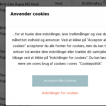
Hvid
30.000 mPa.s
Brik-Cen Aqua MS Hvid
Fugning og tætning
Anvender cookies
Krystalklar
300.000
Brik-Cen MS
mPa.s
Fugning og tætning
...for at huske dine indstillinger, lave trafikmålinger og vise di
målrettet indhold og annoncer. Ved at klikke på ”Accepter al
cookies” accepterer du alle former for cookies, men du kan ti
Beige
Teroson 222
enhver tid ændre dine indstillinger eller trække dit samtykk
Fugning og tætning
tilbage ved at klikke på ”Indstillinger for cookies”. Du kan læ
mere om vores brug af cookies i vores ”Cookiepolitik”.
Grå
Teroson 647 grå
Accepter alle cookies
Fugning og tætning
Indstillinger for cookies
Sort
Teroson 650 sort
Fugning og tætning