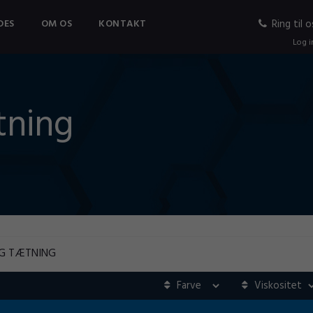
DES
OM OS
KONTAKT
Ring til o
Log i
tning
G TÆTNING