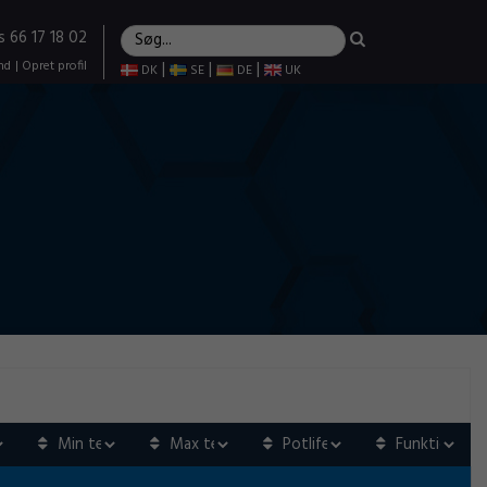
s 66 17 18 02
nd
|
Opret profil
|
|
|
DK
SE
DE
UK