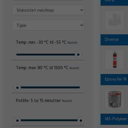
Butyl
Diverse
Temp. min:
-30 °C til -55 °C
Nulstil
Temp. max:
80 °C til 1500 °C
Nulstil
Epoxy lim 1K
Potlife:
5 to 15 minutter
Nulstil
MS-Polymer 