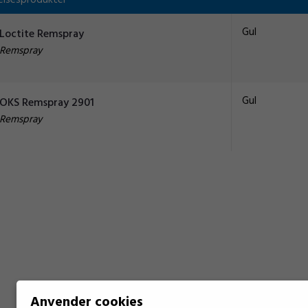
elsesprodukter
Gul
Loctite Remspray
Remspray
Gul
OKS Remspray 2901
Remspray
Anvender cookies