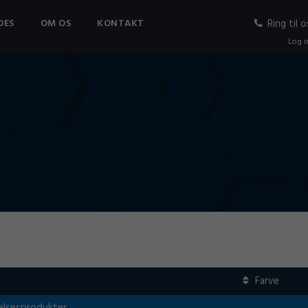
DES
OM OS
KONTAKT
Ring til o
Log i