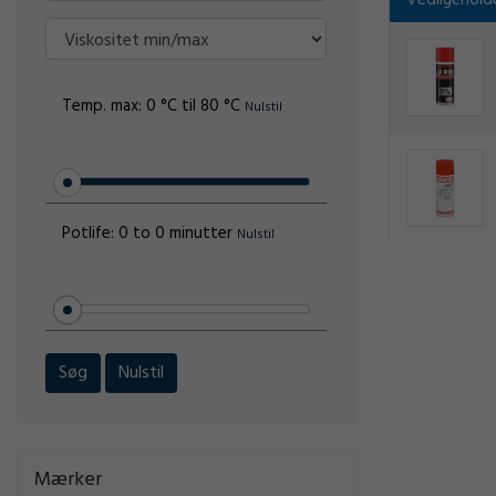
Vedligehold
Temp. max:
0 °C til 80 °C
Nulstil
Potlife:
0 to 0 minutter
Nulstil
Søg
Nulstil
Mærker