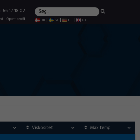
s 66 17 18 02
nd
|
Opret profil
|
|
|
DK
SE
DE
UK