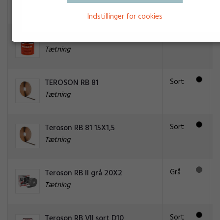
Tætning
Indstillinger for cookies
Grå
TEROSON IX
Tætning
Sort
TEROSON RB 81
Tætning
Sort
Teroson RB 81 15X1,5
Tætning
Grå
Teroson RB II grå 20X2
Tætning
Sort
Teroson RB VII sort D10