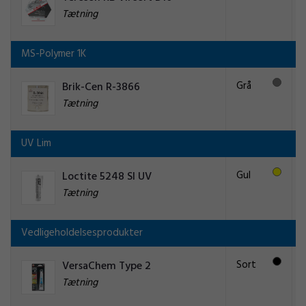
Tætning
MS-Polymer 1K
Grå
Brik-Cen R-3866
Tætning
UV Lim
Gul
Loctite 5248 SI UV
Tætning
Vedligeholdelsesprodukter
Sort
VersaChem Type 2
Tætning