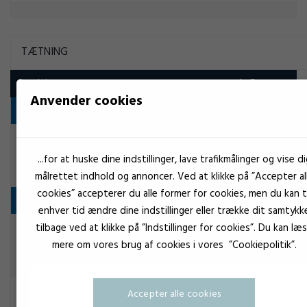
TÆTNING
Produkt
Anvender cookies
Anaerobe lim
Grøn
Cyberbond 4 i 1 TT88
...for at huske dine indstillinger, lave trafikmålinger og vise di
Tætning
målrettet indhold og annoncer. Ved at klikke på ”Accepter al
cookies” accepterer du alle former for cookies, men du kan ti
Butyl
enhver tid ændre dine indstillinger eller trække dit samtykk
tilbage ved at klikke på ”Indstillinger for cookies”. Du kan læ
Sort
EuroLock Reparationstape
mere om vores brug af cookies i vores ”Cookiepolitik”.
Tætning
Accepter alle cookies
Grå
Teroson Butyl 2759 grå