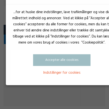
...for at huske dine indstillinger, lave trafikmålinger og vise di
RØRTÆTNING
målrettet indhold og annoncer. Ved at klikke på ”Accepter al
cookies” accepterer du alle former for cookies, men du kan ti
Produkt
enhver tid ændre dine indstillinger eller trække dit samtykk
tilbage ved at klikke på ”Indstillinger for cookies”. Du kan læ
Diverse
mere om vores brug af cookies i vores ”Cookiepolitik”.
mPa.s
Loctite Rørtætningssnor Type
55
Selvnivellerend
Accepter alle cookies
Rørtætning
Indstillinger for cookies