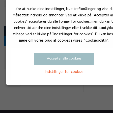
...for at huske dine indstillinger, lave trafikmålinger og vise di
målrettet indhold og annoncer. Ved at klikke på ”Accepter al
KONSTRUKTIONSLIM
cookies” accepterer du alle former for cookies, men du kan ti
enhver tid ændre dine indstillinger eller trække dit samtykk
Produkt
tilbage ved at klikke på ”Indstillinger for cookies”. Du kan læ
mere om vores brug af cookies i vores ”Cookiepolitik”.
Hurtiglim
Transparent
Loctite 24117 Precision super
Accepter alle cookies
Konstruktionslim
Indstillinger for cookies
Loctite SG Remover
Konstruktionslim