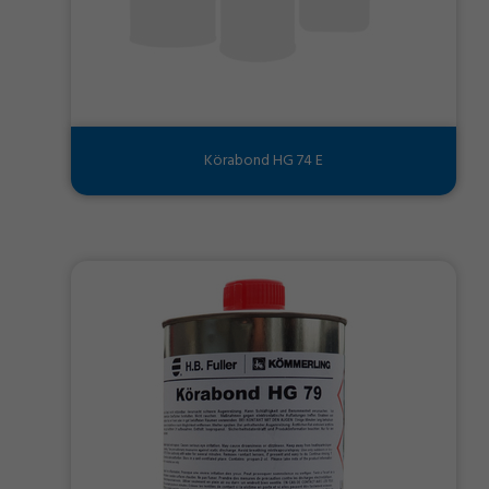
Körabond HG 74 E