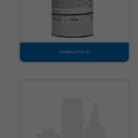
Körabond HG 81