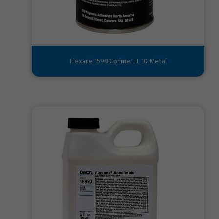
Flexane 15980 primer FL 10 Metal