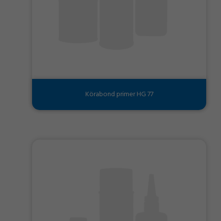
Körabond primer HG 77