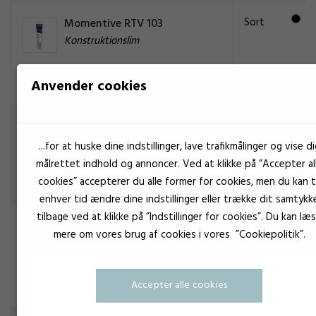
Sort
Momentive RTV 103
Konstruktionslim
Anvender cookies
Rød
Momentive RTV 106
Konstruktionslim
...for at huske dine indstillinger, lave trafikmålinger og vise di
målrettet indhold og annoncer. Ved at klikke på ”Accepter al
cookies” accepterer du alle former for cookies, men du kan ti
enhver tid ændre dine indstillinger eller trække dit samtykk
tilbage ved at klikke på ”Indstillinger for cookies”. Du kan læ
Transparent
Momentive RTV 108
mere om vores brug af cookies i vores ”Cookiepolitik”.
Konstruktionslim
Accepter alle cookies