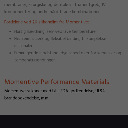
membraner, kirurgiske og dentale instrumentgreb, IV
komponenter og andre hård-bløde kombinationer.
Fordelene ved 2K silikonelim fra Momentive:
Hurtig hærdning, selv ved lave temperaturer
Ekstremt stærk og fleksibel binding til komplekse
materialer
Fremragende modstandsdygtighed over for kemikalier og
temperaturændringer.
Momentive Performance Materials
Momentive silikoner med bl.a. FDA godkendelse, UL94
brandgodkendelse, m.m.