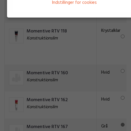
Indstillinger for cookies
Rød
Momentive RTV 116
Konstruktionslim
Krystalklar
Momentive RTV 118
Konstruktionslim
Hvid
Momentive RTV 160
Konstruktionslim
Hvid
Momentive RTV 162
Konstruktionslim
Grå
Momentive RTV 167