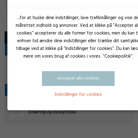
...for at huske dine indstillinger, lave trafikmålinger og vise di
SLIPMIDDEL
målrettet indhold og annoncer. Ved at klikke på ”Accepter al
cookies” accepterer du alle former for cookies, men du kan ti
Produkt
enhver tid ændre dine indstillinger eller trække dit samtykk
tilbage ved at klikke på ”Indstillinger for cookies”. Du kan læ
Slipmiddel
mere om vores brug af cookies i vores ”Cookiepolitik”.
OKS 1300 Slipmiddel
Slipmiddel
Accepter alle cookies
Smørring og beskyttelse
Indstillinger for cookies
EuroLock PTFE-spray/400 ml
Smørring og beskyttelse