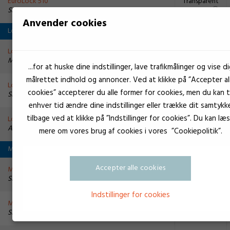
EuroLock 510
Transparent
Smørring og beskyttelse
Anvender cookies
Loctite
Loctite spray 8154
Sort
Montagepasta
...for at huske dine indstillinger, lave trafikmålinger og vise di
målrettet indhold og annoncer. Ved at klikke på ”Accepter al
Loctite 8101
Beige
cookies” accepterer du alle former for cookies, men du kan ti
Smørring og beskyttelse
enhver tid ændre dine indstillinger eller trække dit samtykk
tilbage ved at klikke på ”Indstillinger for cookies”. Du kan læ
Loctite 8009
Sort
Antiseize
mere om vores brug af cookies i vores ”Cookiepolitik”.
Molykote
Accepter alle cookies
Molykote 33 Light
Hvid
Smørring og beskyttelse
Indstillinger for cookies
Molykote 33 Medium
Hvid
Silikone fedt