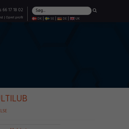
s 66 17 18 02
nd
|
Opret profil
|
|
|
DK
SE
DE
UK
LTILUB
LSE