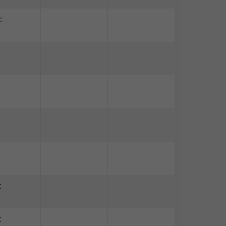
C
C
C