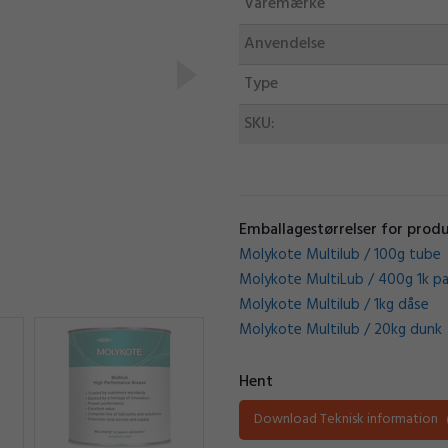
Varemærke
Anvendelse
Type
SKU:
Emballagestørrelser for prod
Molykote Multilub / 100g tube
Molykote MultiLub / 400g 1k p
Molykote Multilub / 1kg dåse
Molykote Multilub / 20kg dunk
Hent
Download Teknisk information