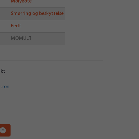
Molykote
Smørring og beskyttelse
Fedt
MOMULT
ukt
atron