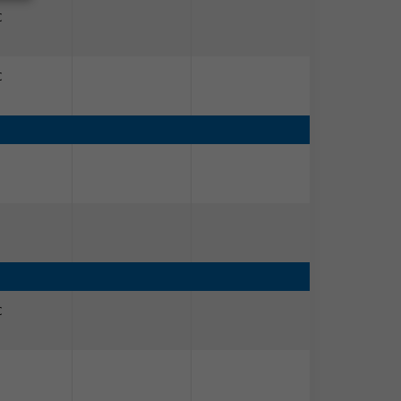
C
C
C