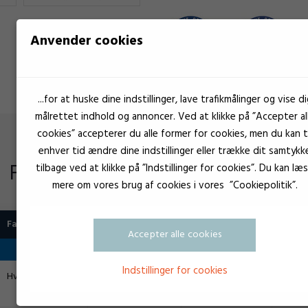
Anvender cookies
...for at huske dine indstillinger, lave trafikmålinger og vise di
målrettet indhold og annoncer. Ved at klikke på ”Accepter al
cookies” accepterer du alle former for cookies, men du kan ti
enhver tid ændre dine indstillinger eller trække dit samtykk
Flere produkter i samme kategori
tilbage ved at klikke på ”Indstillinger for cookies”. Du kan læ
mere om vores brug af cookies i vores ”Cookiepolitik”.
Accepter alle cookies
Indstillinger for cookies
Hvid
542.000 mPa.st