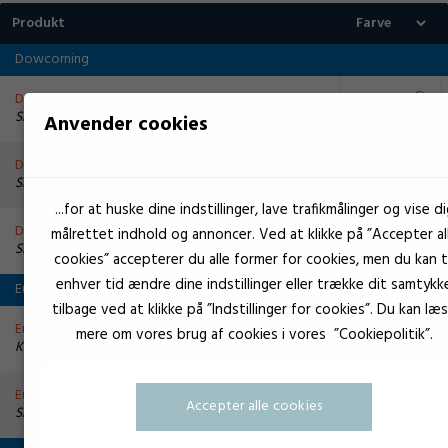
Produkt
Dowcorning
Dow Corning heat Zink 340
Hvid
Smørring og beskyttelse
Anvender cookies
DC4 - MS4 silikone compound
Transparent
Silikone fedt
...for at huske dine indstillinger, lave trafikmålinger og vise di
DOW High vacum grease
Hvid
målrettet indhold og annoncer. Ved at klikke på ”Accepter al
Silikone fedt
cookies” accepterer du alle former for cookies, men du kan ti
enhver tid ændre dine indstillinger eller trække dit samtykk
EuroLock
tilbage ved at klikke på ”Indstillinger for cookies”. Du kan læ
EuroLock #267 Kædespray Teflon
Hvid
mere om vores brug af cookies i vores ”Cookiepolitik”.
Kædefedt
EuroLock 510
Transparent
Accepter alle cookies
Smørring og beskyttelse