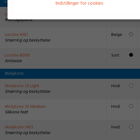
Loctite
Indstillinger for cookies
Loctite spray 8154
Sort
Montagepasta
Loctite 8101
Beige
Smørring og beskyttelse
Loctite 8009
Sort
Antiseize
Molykote
Molykote 33 Light
Hvid
Smørring og beskyttelse
Molykote 33 Medium
Hvid
Silikone fedt
Molykote 3451
Hvid
Smørring og beskyttelse