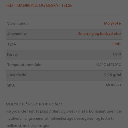
FEDT SMØRRING OG BESKYTTELSE
Molykote
Varemærke
Smørring og beskyttelse
Anvendelse
Fedt
Type
Hvid
Farve:
-50°C til 190°C
Temperaturområde:
0,96 g/ml
Vægtfylde:
MOPG21
SKU:
MOLYKOTE® PG-21 Plastislip fedt
Højtydende fedt til plast / plast og plast / metal kombinationer, der
involverer langsomme til mellemhurtige bevægelser og lette til
mellemstore belastninger