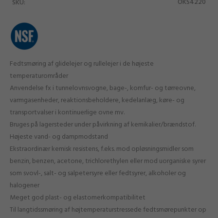
OKS4220
SKU:
Fedtsmøring af glidelejer og rullelejer i de højeste
temperaturområder
Anvendelse fx i tunnelovnsvogne, bage-, komfur- og tørreovne,
varmgasenheder, reaktionsbeholdere, kedelanlæg, køre- og
transportvalser i kontinuerlige ovne mv.
Bruges på lagersteder under påvirkning af kemikalier/brændstof.
Højeste vand- og dampmodstand
Ekstraordinær kemisk resistens, f.eks. mod opløsningsmidler som
benzin, benzen, acetone, trichlorethylen eller mod uorganiske syrer
som svovl-, salt- og salpetersyre eller fedtsyrer, alkoholer og
halogener
Meget god plast- og elastomerkompatibilitet
Til langtidssmøring af højtemperaturstressede fedtsmørepunkter op