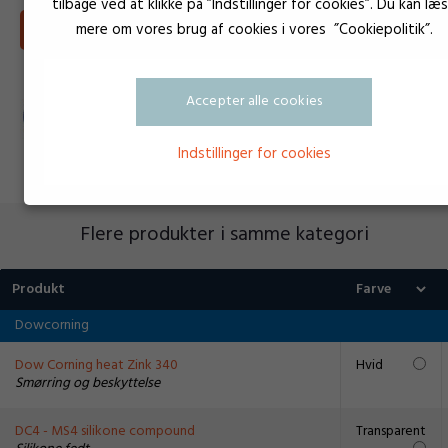
tilbage ved at klikke på ”Indstillinger for cookies”. Du kan læ
mere om vores brug af cookies i vores ”Cookiepolitik”.
Download Sikkerhedsdatablad
Accepter alle cookies
Indstillinger for cookies
Flere produkter i samme kategori
Produkt
Dowcorning
Dow Corning heat Zink 340
Hvid
Smørring og beskyttelse
DC4 - MS4 silikone compound
Transparent