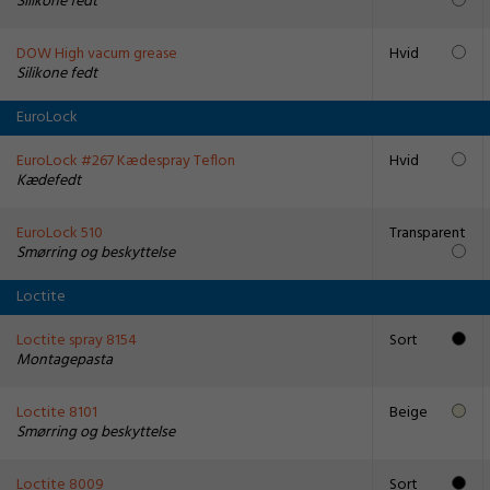
Silikone fedt
DOW High vacum grease
Hvid
Silikone fedt
EuroLock
EuroLock #267 Kædespray Teflon
Hvid
Kædefedt
EuroLock 510
Transparent
Smørring og beskyttelse
Loctite
Loctite spray 8154
Sort
Montagepasta
Loctite 8101
Beige
Smørring og beskyttelse
Loctite 8009
Sort