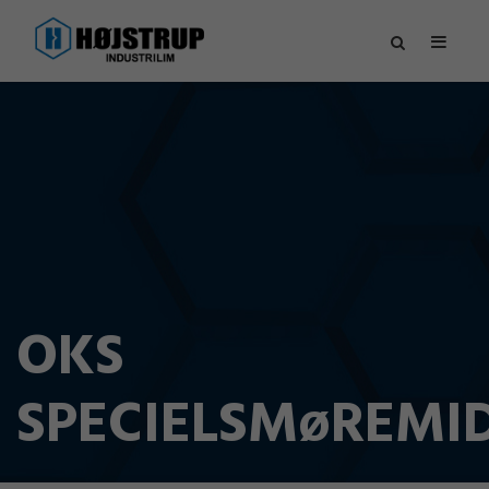
OKS
SPECIELSMøREMI