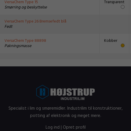
VersaChem Type 15
Transparent
Smørring og beskyttelse
VersaChem Type 26 Bremsefedt blå
Fedt
VersaChem Type 88898
Kobber
Pakningsmasse
Specialist i lim og smøremidler. Industrilim til konstruktioner,
potting af elektronik og meget mere.
Log ind
|
Opret profil