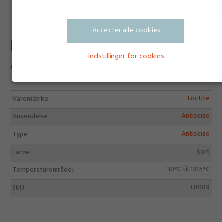
Accepter alle cookies
LOCTITE 8009
Indstillinger for cookies
ANTISEIZE ANTISEIZE
Loctite
Varemærke
Antiseize
Anvendelse
Antiseize
Type
Sort
Farve:
30°C til 1315°C
Temperaturområde:
L8009
SKU: