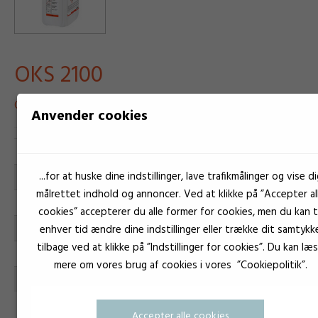
OKS 2100
OLIE KORROSIONSBESKYTTELSE
Anvender cookies
OKS Specielsmøremidler
Varemærke
Korrosionsbeskyttelse
...for at huske dine indstillinger, lave trafikmålinger og vise di
Anvendelse
målrettet indhold og annoncer. Ved at klikke på ”Accepter al
Olie
Type
cookies” accepterer du alle former for cookies, men du kan ti
Beige
Farve:
enhver tid ændre dine indstillinger eller trække dit samtykk
tilbage ved at klikke på ”Indstillinger for cookies”. Du kan læ
-40°C til 70°C
Temperaturområde:
mere om vores brug af cookies i vores ”Cookiepolitik”.
OKS2100
SKU:
Accepter alle cookies