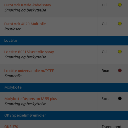
EuroLock Kæde-kabelspray
Gul
Smørring og beskyttelse
EuroLock #120 Multiolie
Gul
Rustløser
Loctite
Loctite 8031 Skæreolie spray
Gul
Smørring og beskyttelse
Loctite universal olie m/PTFE
Brun
Smøreolie
Molykote
Molykote Dispersion M 55 plus
Sort
Smørring og beskyttelse
OKS Specielsmøremidler
OKS 370
Transparent