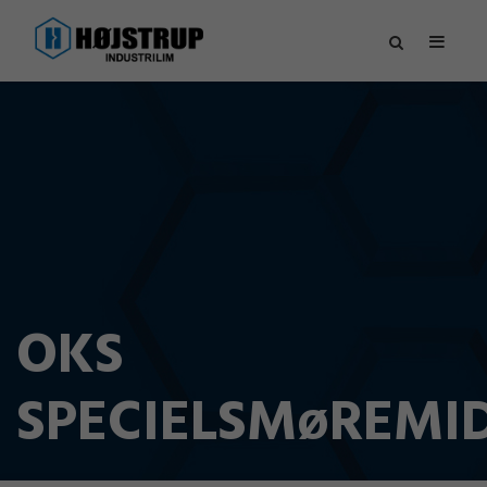
OKS
SPECIELSMøREMI