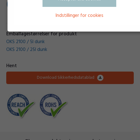
Indstillinger for cookies
Emballagestørrelser for produkt
OKS 2100 / 5l dunk
OKS 2100 / 25l dunk
Hent
Download Sikkerhedsdatablad