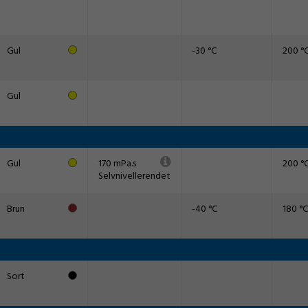
Gul
-30 °C
200 °
Gul
Gul
170 mPa.s
200 °
Selvnivellerendet
Brun
-40 °C
180 °C
Sort