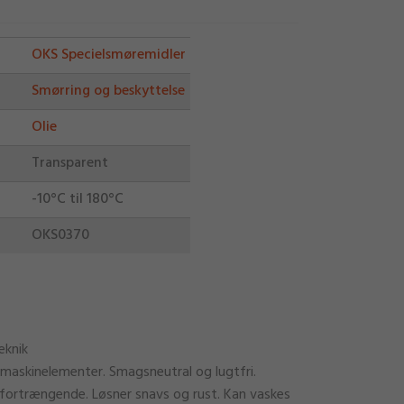
OKS Specielsmøremidler
Smørring og beskyttelse
Olie
Transparent
-10°C til 180°C
OKS0370
eknik
ke maskinelementer. Smagsneutral og lugtfri.
ortrængende. Løsner snavs og rust. Kan vaskes