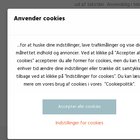
ud af tekstiler. Anvendelig i te
Anvender cookies
Emballagestørrelser for prod
OKS 370 / 5l dunk
...for at huske dine indstillinger, lave trafikmålinger og vise di
målrettet indhold og annoncer. Ved at klikke på ”Accepter al
Hent
cookies” accepterer du alle former for cookies, men du kan ti
Download Teknisk information
enhver tid ændre dine indstillinger eller trække dit samtykk
tilbage ved at klikke på ”Indstillinger for cookies”. Du kan læ
mere om vores brug af cookies i vores ”Cookiepolitik”.
Accepter alle cookies
Indstillinger for cookies