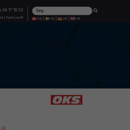
s 66 17 18 02
nd
|
Opret profil
|
|
|
DK
SE
DE
UK
LSE