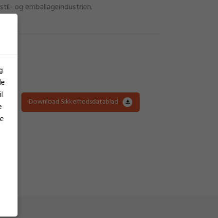
kstil- og emballageindustrien.
ukt
g
le
l
Download Sikkerhedsdatablad
e
se