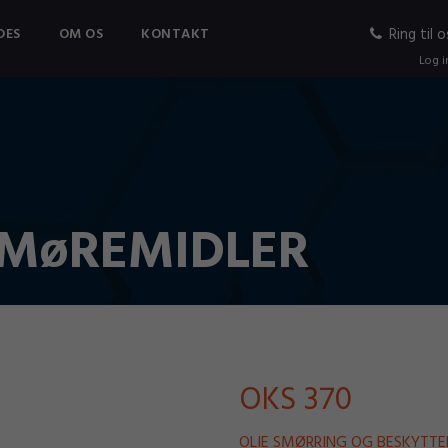
DES
OM OS
KONTAKT
Ring til o
Log i
SMøREMIDLER
OKS 370
OLIE SMØRRING OG BESKYTTE