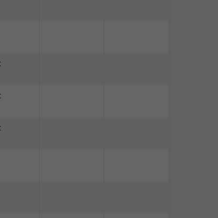
C
C
C