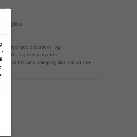
ger
ler og låse
g
r muliggør god oxidations- og
le
ge drifts- og tomgangstider
l
t og varmt vand, damp og alkaliske og sure
e
dler
se
ukt