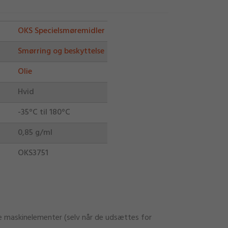
OKS Specielsmøremidler
Smørring og beskyttelse
Olie
Hvid
-35°C til 180°C
0,85 g/ml
OKS3751
e maskinelementer (selv når de udsættes for