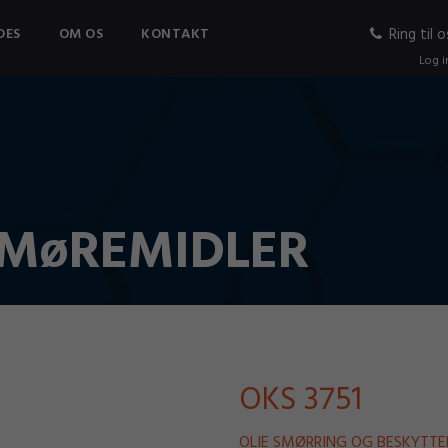
DES
OM OS
KONTAKT
Ring til o
Log i
SMøREMIDLER
OKS 3751
OLIE SMØRRING OG BESKYTTE