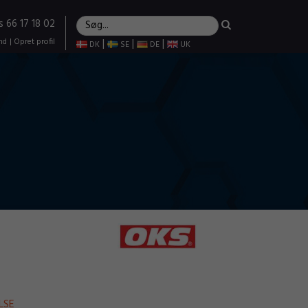
s 66 17 18 02
nd
|
Opret profil
|
|
|
DK
SE
DE
UK
LSE