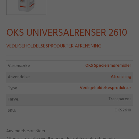
OKS UNIVERSALRENSER 2610
VEDLIGEHOLDELSESPRODUKTER AFRENSNING
OKS Specielsmøremidler
Varemærke
Afrensning
Anvendelse
Vedligeholdelsesprodukter
Type
Transparent
Farve:
OKS2610
SKU:
Anvendelsesområder
Affedtning af alle overflader og dele af ikke-absorberende