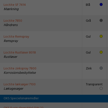
Loctite SF 7414
Blå
Mærkning
Loctite 7850
Grå
Håndrens
Loctite Remspray
Gul
Remspray
Loctite Rustløser 8018
Gul
Rustløser
Loctite zinkspray 7800
Zink
Korrosionsbeskyttelse
Loctite læksøger 7100
Transparent
Lækagesøger
OKS Specielsmøremidler