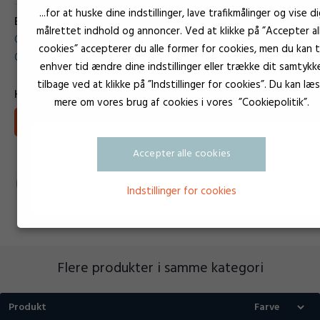
...for at huske dine indstillinger, lave trafikmålinger og vise di
Emballagestørrelser for produkt
målrettet indhold og annoncer. Ved at klikke på ”Accepter al
OKS Universalrenser 2610 / 5l dunk
cookies” accepterer du alle former for cookies, men du kan ti
OKS 2610 / 25l dunk
enhver tid ændre dine indstillinger eller trække dit samtykk
tilbage ved at klikke på ”Indstillinger for cookies”. Du kan læ
Hent
mere om vores brug af cookies i vores ”Cookiepolitik”.
Download Sikkerhedsdatablad
Accepter alle cookies
Indstillinger for cookies
Flere produkter i samme kategori
Produkt