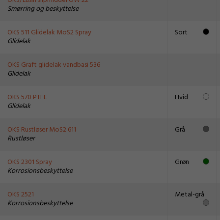
OKS/Lusin slipmiddel OW 22
Smørring og beskyttelse
OKS 511 Glidelak MoS2 Spray
Sort
Glidelak
OKS Graft glidelak vandbasi 536
Glidelak
OKS 570 PTFE
Hvid
Glidelak
OKS Rustløser MoS2 611
Grå
Rustløser
OKS 2301 Spray
Grøn
Korrosionsbeskyttelse
OKS 2521
Metal-grå
Korrosionsbeskyttelse