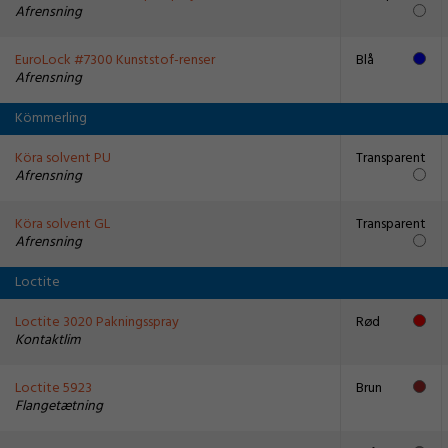
Afrensning
EuroLock #7300 Kunststof-renser
Blå
Afrensning
Kömmerling
Köra solvent PU
Transparent
Afrensning
Köra solvent GL
Transparent
Afrensning
Loctite
Loctite 3020 Pakningsspray
Rød
Kontaktlim
Loctite 5923
Brun
Flangetætning