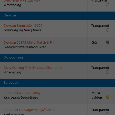
DeloTHEN NK1 CLEANER
Krystalklar
Afrensning
Devcon
Devcon Slipmiddel 19600
Transparent
Smørring og beskyttelse
Devcon 50345 Metal Patch & Fill
Grå
Vedligeholdelsesprodukter
Dowcorning
Dow Corning R40 Universal Cleaner 1 L.
Transparent
Afrensning
EuroLock
EuroLock #90 Alu-spray
Metal-
Korrosionsbeskyttelse
gylden
EuroLock Læksøger-spray/400 ml
Transparent
Lækagesøger