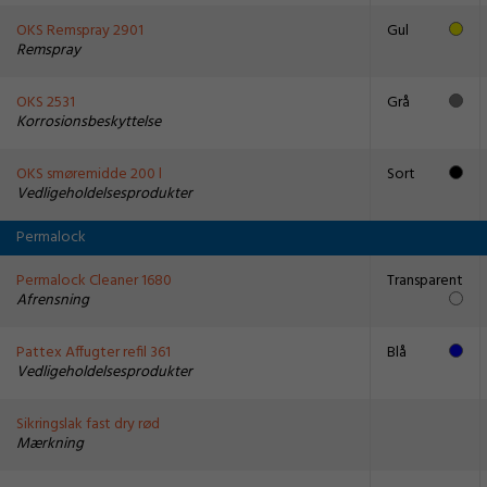
OKS Remspray 2901
Gul
Remspray
OKS 2531
Grå
Korrosionsbeskyttelse
OKS smøremidde 200 l
Sort
Vedligeholdelsesprodukter
Permalock
Permalock Cleaner 1680
Transparent
Afrensning
Pattex Affugter refil 361
Blå
Vedligeholdelsesprodukter
Sikringslak fast dry rød
Mærkning