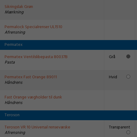
Sikringslak Grøn
Mærkning
Permalock Specialrenser UL1510
Afrensning
Permatex
Permatex Ventilslibepasta 80037B
Grå
Pasta
Permatex Fast Orange 89011
Hvid
Håndrens
Fast Orange vægholder til dunk
Håndrens
Teroson
Teroson VR 10 Universal rensevæske
Transparent
Afrensning