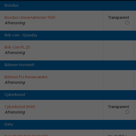
Bondux
Bondux Universalrenser 7061
Transparent
Afrensning
Brik-cen - Quiadsa
Brik-Cen PL 25
Afrensning
Bühnen Hotmelt
Bühnen PU Rensevæske
Afrensning
Cyberbond
Cyberbond 9060
Transparent
Afrensning
Delo