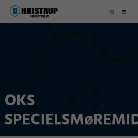
OKS
SPECIELSMøREMI