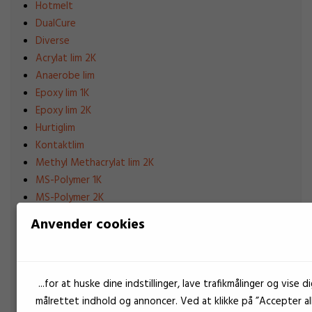
Hotmelt
DualCure
Diverse
Acrylat lim 2K
Anaerobe lim
Epoxy lim 1K
Epoxy lim 2K
Hurtiglim
Kontaktlim
Methyl Methacrylat lim 2K
MS-Polymer 1K
MS-Polymer 2K
Polyurethanlim 1K
Anvender cookies
Polyurethanlim 2K
Primer
Silikonelim 1K
...for at huske dine indstillinger, lave trafikmålinger og vise di
Silikonelim 2K
målrettet indhold og annoncer. Ved at klikke på ”Accepter al
UV Lim