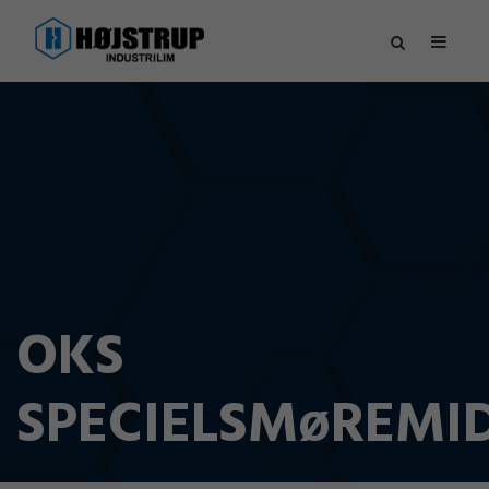
OKS
SPECIELSMøREMI