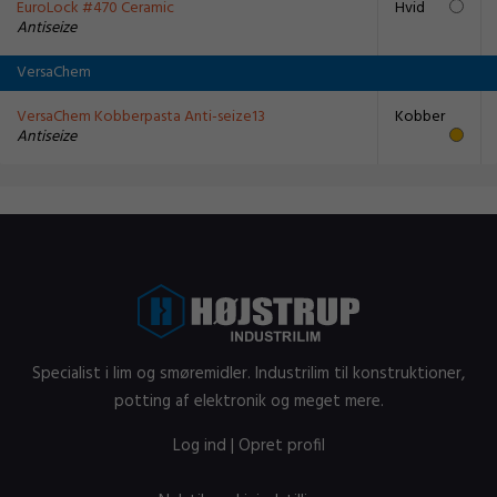
EuroLock #470 Ceramic
Hvid
Antiseize
VersaChem
VersaChem Kobberpasta Anti-seize13
Kobber
Antiseize
Specialist i lim og smøremidler. Industrilim til konstruktioner,
potting af elektronik og meget mere.
Log ind
|
Opret profil