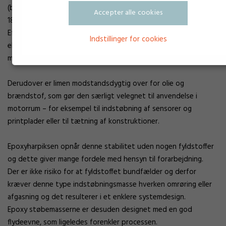
(brudforlængelse 5%) og en temperaturbestandighed på op til
Accepter alle cookies
180 °C er vores indstøbningsepoxy ofte en perfekt valg.
Efter 1000 timers opbevaring ved maksimal brugstemperatur
Indstillinger for cookies
eller ved 85 °C og 85 % luftfugtighed forbliver produktets
mekaniske egenskaber uændrede.
Derudover er limen modstandsdygtig over for olie og
brændstof, som gør den særligt velegnet til anvendelse i
motorrum – for eksempel til indstøbning af sensorer og
printplader eller til tætning af konstruktioner.
Epoxyharpiksen opnår denne stabilitet uden nogen fyldstoffer
og dette giver mange fordele med hensyn til forarbejdning.
Der er ikke risiko for at fyldstoffet bundfælder og derfor
kræver denne type indstøbningsmasse hverken omrøring eller
afgasning og det resulterer i et enklere systemdesign.
Epoxy støbemasserne er desuden designet med en god
flydeevne, som ligeledes forenkler processen.