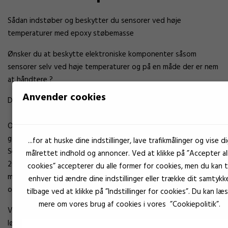
Sådan indstøber og beskytter du sensorer ved høje
temperaturer med epoxy støbemasse
Ønsker du at beskytte elektroniske komponenter såsom
sensorer selv ved høje temperaturer og på en måde der er nem
at håndtere ?
Anvender cookies
Der findes limtyper, som epoxy specieldesignet til dette.
Ofte ser vi et behov for lime/støbemasser der er særdeles
gode til at lime forskellige plasttyper såsom PA eller ABS.
...for at huske dine indstillinger, lave trafikmålinger og vise di
Selv med PE kan man nå en kompressionsforskydningsstyrke på
målrettet indhold og annoncer. Ved at klikke på ”Accepter al
20 MPa efter plasmaforbehandling, selvom denne billige og
cookies” accepterer du alle former for cookies, men du kan ti
modstandsdygtige plast er svær at lime på grund af dens lave
enhver tid ændre dine indstillinger eller trække dit samtykk
overfladespænding.
tilbage ved at klikke på ”Indstillinger for cookies”. Du kan læ
mere om vores brug af cookies i vores ”Cookiepolitik”.
Vi anbefaler naturligvis at du kontakter os for den helt rigtige
løsning til din applikation. Men med fast indstøbning